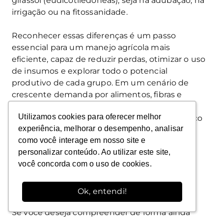
girassol (eudicotiledôneas), seja na adubação, na
irrigação ou na fitossanidade.
Reconhecer essas diferenças é um passo
essencial para um manejo agrícola mais
eficiente, capaz de reduzir perdas, otimizar o uso
de insumos e explorar todo o potencial
produtivo de cada grupo. Em um cenário de
crescente demanda por alimentos, fibras e
energia, compreender a fisiologia e a nutrição
Utilizamos cookies para oferecer melhor
Utilizamos cookies para oferecer melhor
das plantas deixa de ser um detalhe acadêmico
experiência, melhorar o desempenho, analisar
experiência, melhorar o desempenho, analisar
e se torna uma ferramenta estratégica para o
como você interage em nosso site e
como você interage em nosso site e
futuro da agricultura.
personalizar conteúdo. Ao utilizar este site,
personalizar conteúdo. Ao utilizar este site,
você concorda com o uso de cookies.
você concorda com o uso de cookies.
—
Quer se aprofundar no tema?
Ok, entendi!
Ok, entendi!
Se você deseja compreender de forma ainda