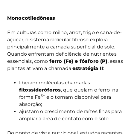
Monocotiledôneas
Em culturas como milho, arroz, trigo e cana-de-
açúcar, o sistema radicular fibroso explora
principalmente a camada superficial do solo.
Quando enfrentam deficiência de nutrientes
essenciais, como
ferro (Fe) e fósforo (P)
, essas
plantas ativam a chamada
estratégia II
:
liberam moléculas chamadas
fitossideróforos
, que quelam o ferro na
3+
forma Fe
e o tornam disponível para
absorção;
ajustam o crescimento de raízes finas para
ampliar a área de contato com o solo.
Do ponto de vista nutricional, estudos recentes