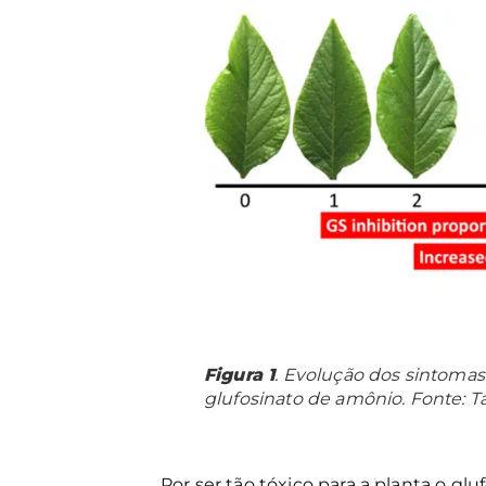
Figura 1
. Evolução dos sintomas
glufosinato de amônio. Fonte: Tak
Por ser tão tóxico para a planta o gl