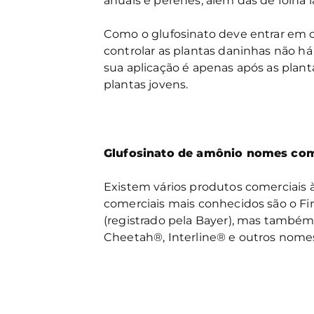
anuais e perenes, além das de folha l
Como o glufosinato deve entrar em c
controlar as plantas daninhas não h
sua aplicação é apenas após as plan
plantas jovens.
Glufosinato de amônio nomes com
Existem vários produtos comerciais 
comerciais mais conhecidos são o Fina
(registrado pela Bayer), mas també
Cheetah®, Interline® e outros nome