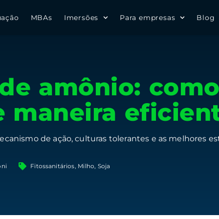
uação
MBAs
Imersões
Para empresas
Blog
 de amônio: como
e maneira eficien
canismo de ação, culturas tolerantes e as melhores est
oni
Fitossanitários
,
Milho
,
Soja