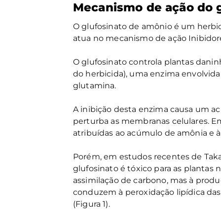
Mecanismo de ação do g
O glufosinato de amônio é um herbi
atua no mecanismo de ação Inibidore
O glufosinato controla plantas daninh
do herbicida), uma enzima envolvid
glutamina.
A inibição desta enzima causa um ac
perturba as membranas celulares. Em
atribuídas ao acúmulo de amônia e à 
Porém, em estudos recentes de Takano
glufosinato é tóxico para as planta
assimilação de carbono, mas à prod
conduzem à peroxidação lipídica das
(Figura 1).