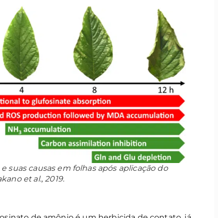
 e suas causas em folhas após aplicação do
ano et al., 2019.
ufosinato de amônio é um herbicida de contato, já