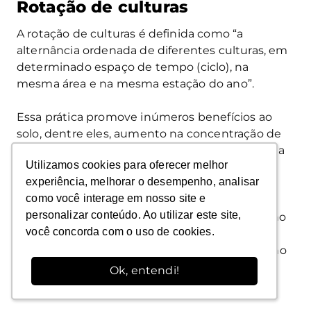
Rotação de culturas
A rotação de culturas é definida como “a
alternância ordenada de diferentes culturas, em
determinado espaço de tempo (ciclo), na
mesma área e na mesma estação do ano”.
Essa prática promove inúmeros benefícios ao
solo, dentre eles, aumento na concentração de
carbono no solo pela decomposição da palhada
Utilizamos cookies para oferecer melhor
Utilizamos cookies para oferecer melhor
oriunda das plantas de cobertura.
experiência, melhorar o desempenho, analisar
experiência, melhorar o desempenho, analisar
como você interage em nosso site e
como você interage em nosso site e
Por envolver o plantio de diferentes espécies
personalizar conteúdo. Ao utilizar este site,
personalizar conteúdo. Ao utilizar este site,
vegetais, evita o esgotamento de nutrientes no
você concorda com o uso de cookies.
você concorda com o uso de cookies.
solo e contribui para o ganho de fertilidade do
solo. Por promover a aeração do solo e ajudar no
controle de pragas e doenças, é uma técnica
Ok, entendi!
Ok, entendi!
eficiente na recuperação do solo.