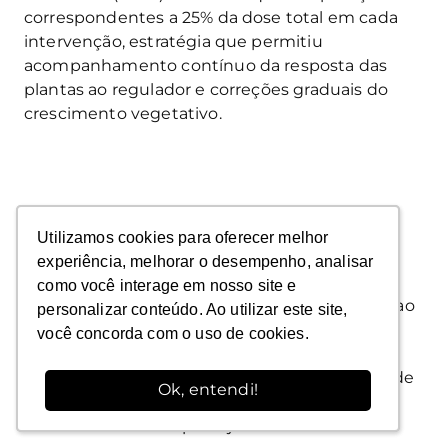
correspondentes a 25% da dose total em cada
intervenção, estratégia que permitiu
acompanhamento contínuo da resposta das
plantas ao regulador e correções graduais do
crescimento vegetativo.
Influência das condições
Utilizamos cookies para oferecer melhor
Utilizamos cookies para oferecer melhor
ambientais no algodoeiro
experiência, melhorar o desempenho, analisar
experiência, melhorar o desempenho, analisar
como você interage em nosso site e
como você interage em nosso site e
A recomendação deve permanecer dinâmica ao
personalizar conteúdo. Ao utilizar este site,
personalizar conteúdo. Ao utilizar este site,
longo do ciclo: variações na disponibilidade
você concorda com o uso de cookies.
você concorda com o uso de cookies.
hídrica, nas chuvas, na temperatura e na
fertilidade do ambiente alteram a velocidade de
Ok, entendi!
Ok, entendi!
crescimento das plantas e exigem ajuste das
doses inicialmente planejadas.