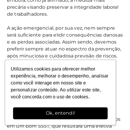
embora, como já afirmado, a medida mais
precária visando preservar a integridade laboral
de trabalhadores.
A ação emergencial, por sua vez, nem sempre
será suficiente para elidir consequências danosas
e as perdas associadas. Assim sendo, devemos
preferir sempre atuar no espectro da prevenção,
após minuciosa e cuidadosa previsão de riscos.
Utilizamos cookies para oferecer melhor
Utilizamos cookies para oferecer melhor
experiência, melhorar o desempenho, analisar
experiência, melhorar o desempenho, analisar
como você interage em nosso site e
como você interage em nosso site e
Conclusão
personalizar conteúdo. Ao utilizar este site,
personalizar conteúdo. Ao utilizar este site,
você concorda com o uso de cookies.
você concorda com o uso de cookies.
De modo muito breve, discorremos acerca da
multiplicidade e da magnitude das perdas
associadas a um acidente laboral, de onde é
Ok, entendi!
Ok, entendi!
possível concluir que o custo dos investimentos
em um bom SSST, que resultará uma efetiva