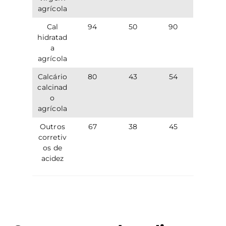
agrícola
Cal
94
50
90
hidratad
a
agrícola
Calcário
80
43
54
calcinad
o
agrícola
Outros
67
38
45
corretiv
os de
acidez