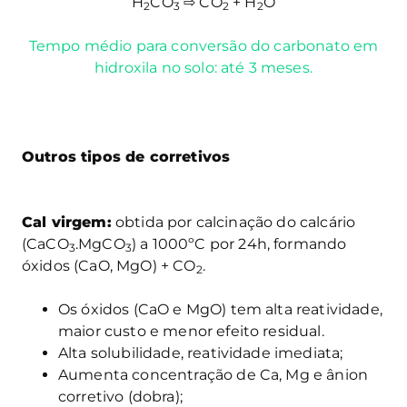
H
CO
⇨ CO
+ H
O
2
3
2
2
Tempo médio para conversão do carbonato em
hidroxila no solo: até 3 meses.
Outros tipos de corretivos
Cal virgem:
obtida por calcinação do calcário
(CaCO
.MgCO
) a 1000ºC por 24h, formando
3
3
óxidos (CaO, MgO) + CO
.
2
Os óxidos (CaO e MgO) tem alta reatividade,
maior custo e menor efeito residual.
Alta solubilidade, reatividade imediata;
Aumenta concentração de Ca, Mg e ânion
corretivo (dobra);