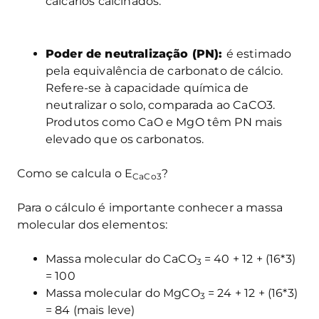
calcários calcinados.
Poder de neutralização (PN):
é estimado
pela equivalência de carbonato de cálcio.
Refere-se à capacidade química de
neutralizar o solo, comparada ao CaCO3.
Produtos como CaO e MgO têm PN mais
elevado que os carbonatos.
Como se calcula o E
?
CaCo3
Para o cálculo é importante conhecer a massa
molecular dos elementos:
Massa molecular do CaCO
= 40 + 12 + (16*3)
3
= 100
Massa molecular do MgCO
= 24 + 12 + (16*3)
3
= 84 (mais leve)