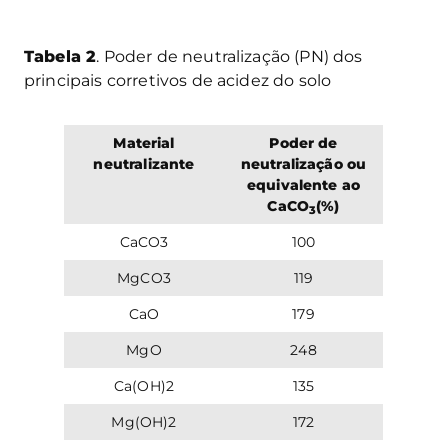
Tabela 2
. Poder de neutralização (PN) dos
principais corretivos de acidez do solo
Material
Poder de
neutralizante
neutralização ou
equivalente ao
CaCO
(%)
3
CaCO3
100
MgCO3
119
CaO
179
MgO
248
Ca(OH)2
135
Mg(OH)2
172