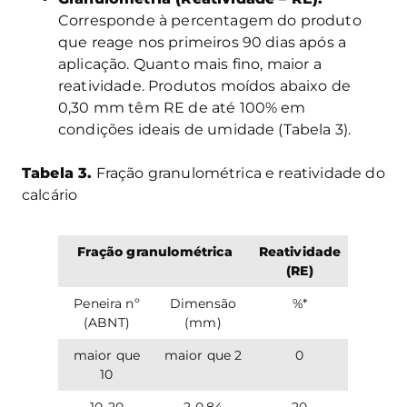
Corresponde à percentagem do produto
que reage nos primeiros 90 dias após a
aplicação. Quanto mais fino, maior a
reatividade. Produtos moídos abaixo de
0,30 mm têm RE de até 100% em
condições ideais de umidade (Tabela 3).
Tabela 3.
Fração granulométrica e reatividade do
calcário
Fração granulométrica
Reatividade
(RE)
Peneira nº
Dimensão
%*
(ABNT)
(mm)
maior que
maior que 2
0
10
10-20
2-0,84
20