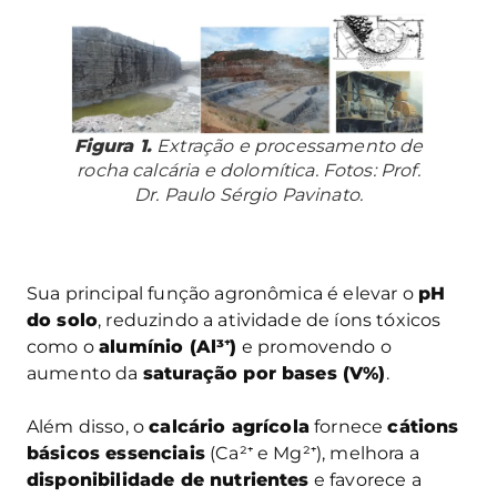
Figura 1.
Extração e processamento de
rocha calcária e dolomítica. Fotos: Prof.
Dr. Paulo Sérgio Pavinato.
Sua principal função agronômica é elevar o
pH
do solo
, reduzindo a atividade de íons tóxicos
como o
alumínio (Al³
⁺
)
e promovendo o
aumento da
saturação por bases (V%)
.
Além disso, o
calcário agrícola
fornece
cátions
básicos essenciais
(Ca²⁺ e Mg²⁺), melhora a
disponibilidade de nutrientes
e favorece a