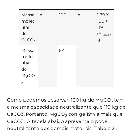
Massa
=
100
=
1,79 X
molec
100 =
ular
119
do
(E
CaCO
CaCO
)
3
3
Massa
84
molec
ular
do
MgCO
3
Como podemos observar, 100 kg de MgCO
tem
3
a mesma capacidade neutralizante que 119 kg de
CaCO3. Portanto, MgCO
corrige 19% a mais que
3
CaCO3. A tabela abaixo apresenta o poder
neutralizante dos demais materiais (Tabela 2).