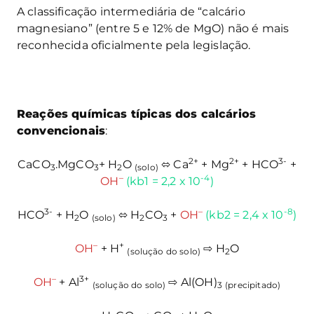
A classificação intermediária de “calcário
magnesiano” (entre 5 e 12% de MgO) não é mais
reconhecida oficialmente pela legislação.
Reações químicas típicas dos calcários
convencionais
:
2+
2+
3-
CaCO
.MgCO
+ H
O
⬄ Ca
+ Mg
+ HCO
+
3
3
2
(solo)
–
-4
OH
(kb1 = 2,2 x 10
)
3-
–
-8
HCO
+ H
O
⬄ H
CO
+
OH
(kb2 = 2,4 x 10
)
2
(solo)
2
3
–
+
OH
+ H
⇨ H
O
(solução do solo)
2
–
3+
OH
+ Al
⇨ Al(OH)
(solução do solo)
3
(precipitado)