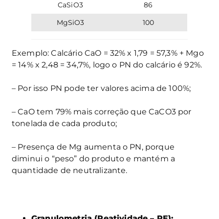
CaSiO3
86
MgSiO3
100
Exemplo: Calcário CaO = 32% x 1,79 = 57,3% + Mgo
= 14% x 2,48 = 34,7%, logo o PN do calcário é 92%.
– Por isso PN pode ter valores acima de 100%;
– CaO tem 79% mais correção que CaCO3 por
tonelada de cada produto;
– Presença de Mg aumenta o PN, porque
diminui o “peso” do produto e mantém a
quantidade de neutralizante.
Granulometria (Reatividade – RE):