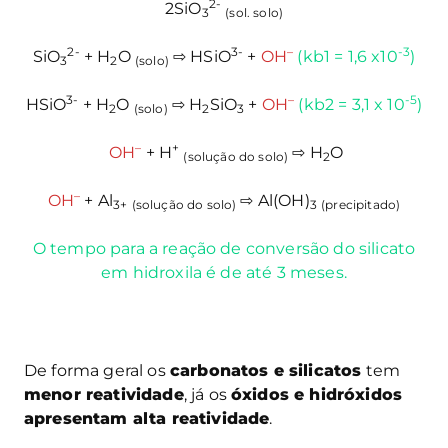
2-
2SiO
3
(sol. solo)
2-
3-
–
-3
SiO
+ H
O
⇨ HSiO
+
OH
(kb1 = 1,6 x10
)
3
2
(solo)
3-
–
-5
HSiO
+ H
O
⇨ H
SiO
+
OH
(kb2 = 3,1 x 10
)
2
(solo)
2
3
–
+
OH
+ H
⇨ H
O
(solução do solo)
2
–
OH
+ Al
⇨ Al(OH)
3+
(solução do solo)
3
(precipitado)
O tempo para a reação de conversão do silicato
em hidroxila é de até 3 meses.
De forma geral os
carbonatos e silicatos
tem
menor reatividade
, já os
óxidos e hidróxidos
apresentam alta reatividade
.