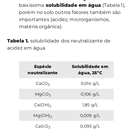
baixíssima
solubilidade em água
(Tabela 1),
porém no solo outros fatores também são
importantes (acidez, microrganismos,
matéria orgânica).
Tabela 1.
solubilidade dos neutralizante de
acidez em água
Espécie
Solubilidade em
neutralizante
água, 25ºC
CaCO
0,014 g/L
3
MgCO
0,106 g/L
3
Ca(OH)
1,85 g/L
2
Mg(OH)
0,009 g/L
2
CaSiO
0,095 g/L
3