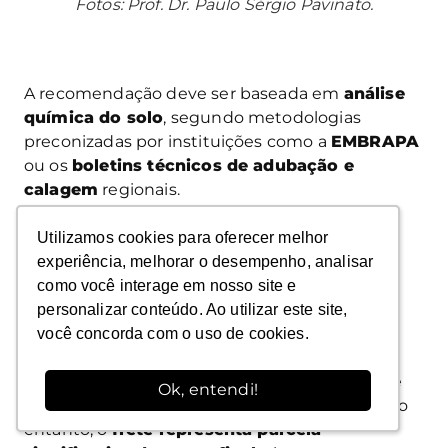
Fotos: Prof. Dr. Paulo Sérgio Pavinato.
A recomendação deve ser baseada em
análise
química do solo
, segundo metodologias
preconizadas por instituições como a
EMBRAPA
ou os
boletins técnicos de adubação e
calagem
regionais.
Utilizamos cookies para oferecer melhor
Utilizamos cookies para oferecer melhor
experiência, melhorar o desempenho, analisar
experiência, melhorar o desempenho, analisar
como você interage em nosso site e
como você interage em nosso site e
Quanto custa o calcário
personalizar conteúdo. Ao utilizar este site,
personalizar conteúdo. Ao utilizar este site,
você concorda com o uso de cookies.
você concorda com o uso de cookies.
agrícola?
O
preço do calcário agrícola
é relativamente
Ok, entendi!
Ok, entendi!
baixo quando comparado a outros insumos. No
entanto, o
frete representa parcela