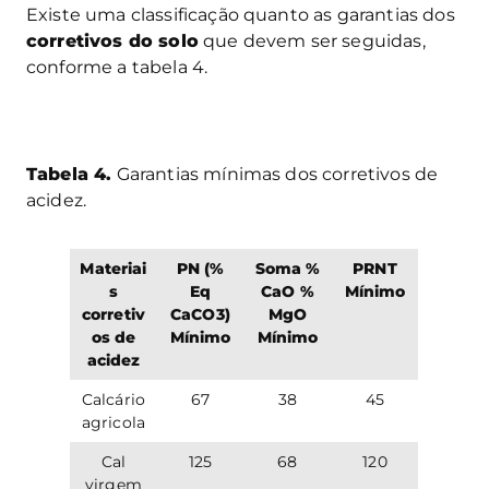
Existe uma classificação quanto as garantias dos
corretivos do solo
que devem ser seguidas,
conforme a tabela 4.
Tabela 4.
Garantias mínimas dos corretivos de
acidez.
Materiai
PN (%
Soma %
PRNT
s
Eq
CaO %
Mínimo
corretiv
CaCO3)
MgO
os de
Mínimo
Mínimo
acidez
Calcário
67
38
45
agricola
Cal
125
68
120
virgem