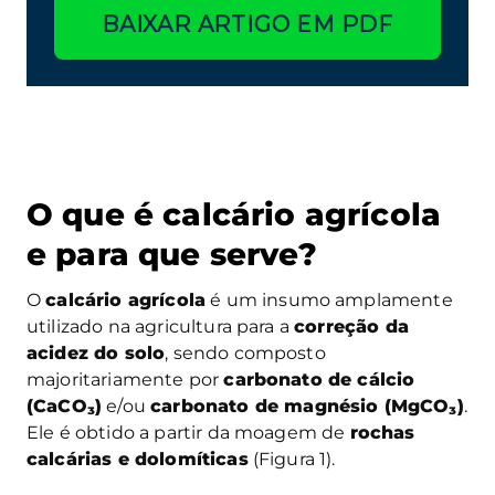
BAIXAR ARTIGO EM PDF
O que é calcário agrícola
e para que serve?
O
calcário agrícola
é um insumo amplamente
utilizado na agricultura para a
correção da
acidez do solo
, sendo composto
majoritariamente por
carbonato de cálcio
(CaCO
₃
)
e/ou
carbonato de magnésio (MgCO
₃
)
.
Ele é obtido a partir da moagem de
rochas
calcárias e dolomíticas
(Figura 1).