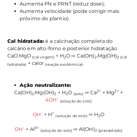
Aumenta PN e PRNT (reduz dose);
Aumenta velocidade (pode corrigir mais
próximo do plantio).
Cal hidratada:
é a calcinação completa do
calcário em alto-forno e posterior hidratação:
CaO.MgO
+ H
O ⇨ Ca(OH)
.Mg(OH)
(cal virgem)
2
2
2
(cal
+ calor
.
hidratada)
(reação exotérmica)
Ação neutralizante:
2+
2+
Ca(OH)
.Mg(OH)
+ H
O
⇨ Ca
+ Mg
+
2
2
2
(solo)
–
4OH
(solução do solo)
–
+
OH
+ H
⇨ H
O
(solução do solo)
2
–
3+
OH
+ Al
⇨ Al(OH)
(solução do solo)
3
(precipitado)