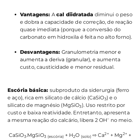
Vantagens:
A
cal diidratada
diminui o peso
e dobra a capacidade de correção, de reação
quase imediata (porque a conversão do
carbonato em hidroxila é feita no alto forno).
Desvantagens:
Granulometria menor e
aumenta a deriva (granular)
, e aumenta
custo, causticidade e menor residual.
Escória básica:
subproduto da siderurgia (ferro
e aço), rica em silicato de cálcio (CaSiO
) e o
3
silicato de magnésio (MgSiO
). Uso restrito por
3
custo e baixa reatividade. Entretanto, apresenta
–
a mesma reação do calcário, libera 2 OH
no meio.
2+
2+
CaSiO
.MgSiO
+ H
O
⇨ Ca
+ Mg
+
3
3
(escória)
2
(solo)