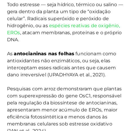
Todo estresse — seja hídrico, térmico ou salino —
gera dentro da planta um tipo de “oxidação
celular”. Radicais superóxido e peróxido de
hidrogênio, ou as
espécies reativas de oxigênio,
EROs
, atacam membranas, proteínas e o próprio
DNA.
As
antocianinas nas folhas
funcionam como
antioxidantes não enzimáticos, ou seja, elas
interceptam esses radicais antes que causem
dano irreversível (UPADHYAYA et al., 2021).
Pesquisas com arroz demonstraram que plantas
com superexpressão do gene OsC1, responsável
pela regulação da biossíntese de antocianinas,
apresentaram menor acúmulo de EROs, maior
eficiência fotossintética e menos danos às
membranas celulares sob estresse oxidativo
(JAN et al., 2024).