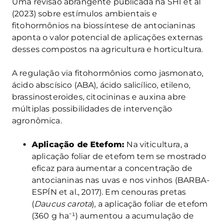
Uma revisão abrangente publicada na SHI et al
(2023) sobre estímulos ambientais e
fitohormônios na biossíntese de antocianinas
aponta o valor potencial de aplicações externas
desses compostos na agricultura e horticultura.
A regulação via fitohormônios como jasmonato,
ácido abscísico (ABA), ácido salicílico, etileno,
brassinosteroides, citocininas e auxina abre
múltiplas possibilidades de intervenção
agronômica.
Aplicação de Etefom:
Na viticultura, a
aplicação foliar de etefom tem se mostrado
eficaz para aumentar a concentração de
antocianinas nas uvas e nos vinhos (BARBA-
ESPÍN et al., 2017). Em cenouras pretas
(
Daucus carota
), a aplicação foliar de etefom
(360 g ha⁻¹) aumentou a acumulação de