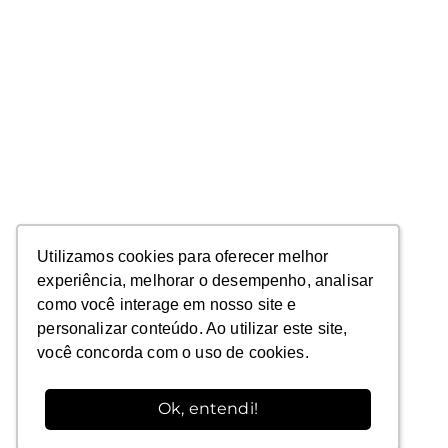
Utilizamos cookies para oferecer melhor
Utilizamos cookies para oferecer melhor
experiência, melhorar o desempenho, analisar
experiência, melhorar o desempenho, analisar
como você interage em nosso site e
como você interage em nosso site e
personalizar conteúdo. Ao utilizar este site,
personalizar conteúdo. Ao utilizar este site,
você concorda com o uso de cookies.
você concorda com o uso de cookies.
Ok, entendi!
Ok, entendi!