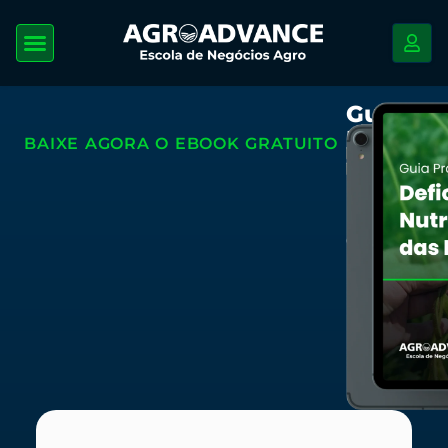
Guia
Prático
BAIXE AGORA O EBOOK GRATUITO
de
Deficiê
Nutrici
das
Plantas