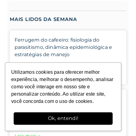
MAIS LIDOS DA SEMANA
Ferrugem do cafeeiro: fisiologia do
parasitismo, dinâmica epidemiológica e
estratégias de manejo
Utilizamos cookies para oferecer melhor
Utilizamos cookies para oferecer melhor
Leia mais »
experiência, melhorar o desempenho, analisar
experiência, melhorar o desempenho, analisar
como você interage em nosso site e
como você interage em nosso site e
personalizar conteúdo. Ao utilizar este site,
personalizar conteúdo. Ao utilizar este site,
Memória em Plantas: a ciência que explica
você concorda com o uso de cookies.
você concorda com o uso de cookies.
como elas aprendem, esquecem e se
protegem
Ok, entendi!
Ok, entendi!
Leia mais »