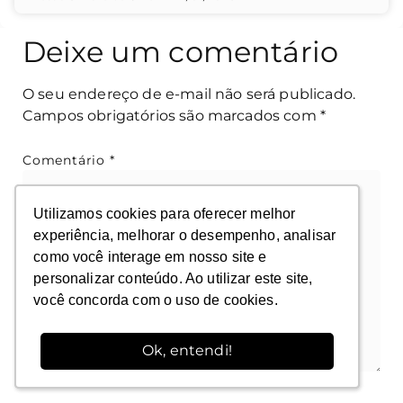
Deixe um comentário
O seu endereço de e-mail não será publicado.
Campos obrigatórios são marcados com
*
Comentário
*
Utilizamos cookies para oferecer melhor
Utilizamos cookies para oferecer melhor
experiência, melhorar o desempenho, analisar
experiência, melhorar o desempenho, analisar
como você interage em nosso site e
como você interage em nosso site e
personalizar conteúdo. Ao utilizar este site,
personalizar conteúdo. Ao utilizar este site,
você concorda com o uso de cookies.
você concorda com o uso de cookies.
Ok, entendi!
Ok, entendi!