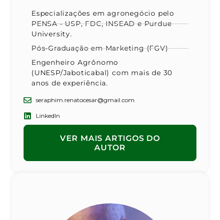
Especializações em agronegócio pelo
PENSA - USP, FDC, INSEAD e Purdue
University.
Pós-Graduação em Marketing (FGV)
Engenheiro Agrônomo
(UNESP/Jaboticabal) com mais de 30
anos de experiência.
seraphim.renatocesar@gmail.com
LinkedIn
VER MAIS ARTIGOS DO
AUTOR