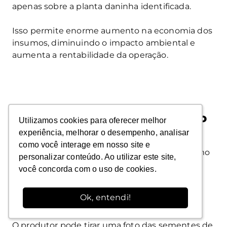
apenas sobre a planta daninha identificada.
Isso permite enorme aumento na economia dos
insumos, diminuindo o impacto ambiental e
aumenta a rentabilidade da operação.
Análise de Sementes por Visão
Utilizamos cookies para oferecer melhor
Utilizamos cookies para oferecer melhor
Computacional
experiência, melhorar o desempenho, analisar
experiência, melhorar o desempenho, analisar
como você interage em nosso site e
como você interage em nosso site e
A IA também está sendo aplicada antes mesmo
personalizar conteúdo. Ao utilizar este site,
personalizar conteúdo. Ao utilizar este site,
do plantio. Startups brasileiras, por exemplo, já
você concorda com o uso de cookies.
você concorda com o uso de cookies.
desenvolveram aplicativos que usam visão
computacional para analisar a qualidade de
Ok, entendi!
Ok, entendi!
sementes.
O produtor pode tirar uma foto das sementes de