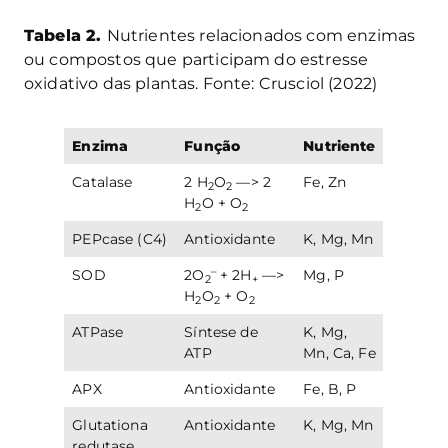
Tabela 2.
Nutrientes relacionados com enzimas
ou compostos que participam do estresse
oxidativo das plantas. Fonte: Crusciol (2022)
Enzima
Função
Nutriente
Catalase
2 H
O
—> 2
Fe, Zn
2
2
H
O + O
2
2
PEPcase (C4)
Antioxidante
K, Mg, Mn
–
SOD
2O
+ 2H
—>
Mg, P
2
+
H
O
+ O
2
2
2
ATPase
Síntese de
K, Mg,
ATP
Mn, Ca, Fe
APX
Antioxidante
Fe, B, P
Glutationa
Antioxidante
K, Mg, Mn
redutase