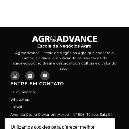
Agroadvance, Escola de Negócios Agro que conecta o
campo à cidade, amplificando os resultados do
agronegócio no Brasil e destacando a cultura e o valor do
setor
ENTRE EM CONTATO
Fale Conosco
WhatsApp
E-mail
Avenida Cezira Giovanoni Moretti, Nº 905, Térreo, Sala 01 -
Santa Rosa - Piracicaba/sp - CEP: 13414-157
LINKS
Utilizamos cookies para oferecer melhor
Utilizamos cookies para oferecer melhor