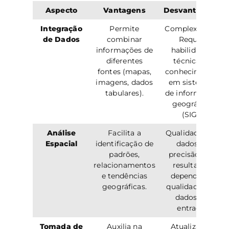
Aspecto
Vantagens
Desvantagens
Integração
Permite
Complexidade:
de Dados
combinar
Requer
informações de
habilidades
diferentes
técnicas e
fontes (mapas,
conhecimento
imagens, dados
em sistemas
tabulares).
de informação
geográfica
(SIG).
Análise
Facilita a
Qualidade dos
Espacial
identificação de
dados: A
padrões,
precisão dos
relacionamentos
resultados
e tendências
depende da
geográficas.
qualidade dos
dados de
entrada.
Tomada de
Auxilia na
Atualização