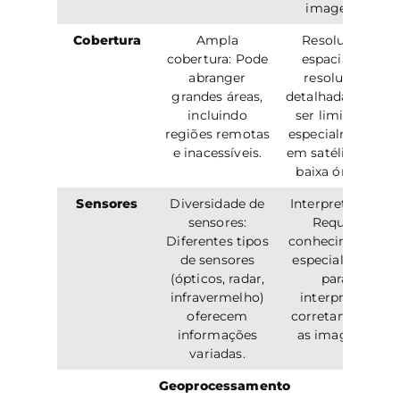
imagens.
Cobertura
Ampla
Resolução
cobertura: Pode
espacial: A
abranger
resolução
grandes áreas,
detalhada pode
incluindo
ser limitada,
regiões remotas
especialmente
e inacessíveis.
em satélites de
baixa órbita.
Sensores
Diversidade de
Interpretação:
sensores:
Requer
Diferentes tipos
conhecimento
de sensores
especializado
(ópticos, radar,
para
infravermelho)
interpretar
oferecem
corretamente
informações
as imagens.
variadas.
Geoprocessamento