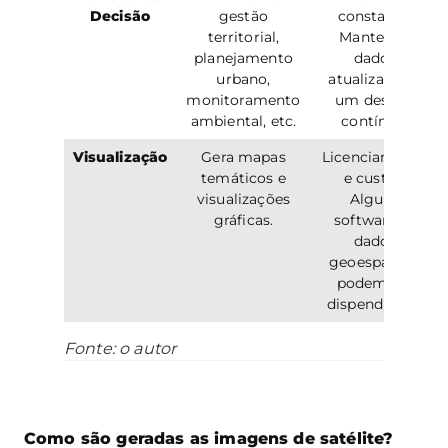
Decisão
gestão
constante:
territorial,
Manter os
planejamento
dados
urbano,
atualizados é
monitoramento
um desafio
ambiental, etc.
contínuo.
Visualização
Gera mapas
Licenciamento
temáticos e
e custos:
visualizações
Alguns
gráficas.
softwares e
dados
geoespaciais
podem ser
dispendiosos.
Fonte: o autor
Como são geradas as imagens de satélite?