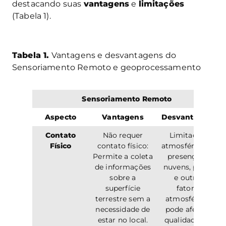
destacando suas
vantagens
e
limitações
(Tabela 1).
Tabela 1.
Vantagens e desvantagens do
Sensoriamento Remoto e geoprocessamento
Sensoriamento Remoto
Aspecto
Vantagens
Desvantagens
Contato
Não requer
Limitações
Físico
contato físico:
atmosféricas: A
Permite a coleta
presença de
de informações
nuvens, poeira
sobre a
e outros
superfície
fatores
terrestre sem a
atmosféricos
necessidade de
pode afetar a
estar no local.
qualidade das