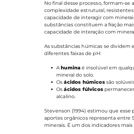
No final desse processo, formam-se 
complexidade estrutural, resistente
capacidade de interagir com minerais
substâncias constituem a fração mai
capacidade de interação com minerai
As substâncias húmicas se dividem e
diferentes faixas de pH:
A
humina
é insolúvel em qualq
mineral do solo.
Os
ácidos húmicos
são solúvei
Os
ácidos fúlvicos
permanecem 
alcalino.
Stevenson (1994) estimou que esse 
aportes orgânicos representa entre 
minerais. É um dos indicadores mais 