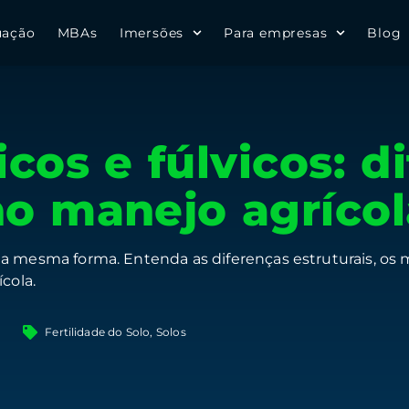
uação
MBAs
Imersões
Para empresas
Blog
cos e fúlvicos: d
o manejo agrícol
a mesma forma. Entenda as diferenças estruturais, os 
cola.
o
Fertilidade do Solo
,
Solos