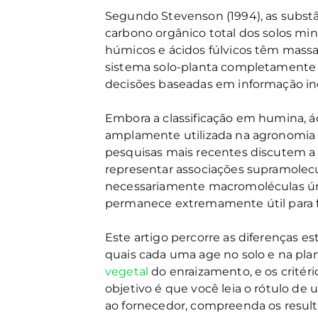
Segundo Stevenson (1994), as subst
carbono orgânico total dos solos min
húmicos e ácidos fúlvicos têm massa
sistema solo-planta completamente di
decisões baseadas em informação i
Embora a classificação em humina, á
amplamente utilizada na agronomia e
pesquisas mais recentes discutem a
representar associações supramolec
necessariamente macromoléculas únic
permanece extremamente útil para fi
Este artigo percorre as diferenças es
quais cada uma age no solo e na plan
vegetal
do enraizamento, e os critér
objetivo é que você leia o rótulo d
ao fornecedor, compreenda os resul