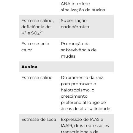
ABA interfere
sinalização de auxina
Estresse salino,
Suberização
deficiência de
endodérmica
+
2−
K
e SO
4
Estresse pelo
Promoção da
calor
sobrevivência de
mudas
Auxina
Estresse salino
Dobramento da raiz
para promover o
halotropismo, o
crescimento
preferencial longe de
áreas de alta salinidade
Estresse de seca
Expressão de IAA5 e
IAA19, dois repressores
transcricionais de