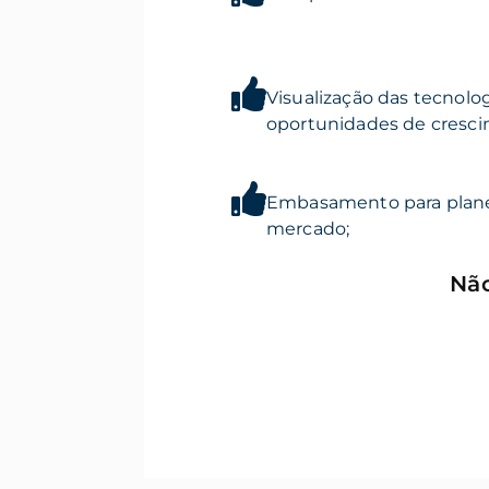
Visualização das tecnol
oportunidades de cresci
Embasamento para plane
mercado;
Não