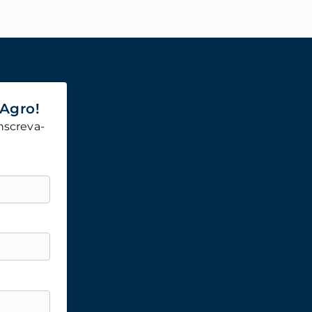
 Agro!
nscreva-