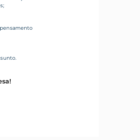
s;
 pensamento
ssunto.
esa
!