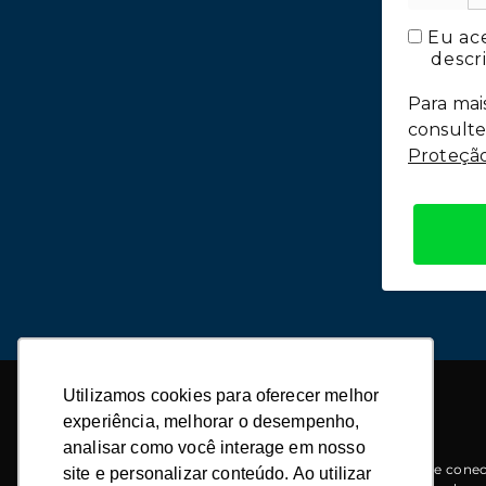
Eu ace
descri
Para mai
consulte
Proteção
Utilizamos cookies para oferecer melhor
Utilizamos cookies para oferecer melhor
experiência, melhorar o desempenho,
experiência, melhorar o desempenho,
analisar como você interage em nosso
analisar como você interage em nosso
Agroadvance, Escola de Negócios Agro que conec
site e personalizar conteúdo. Ao utilizar
site e personalizar conteúdo. Ao utilizar