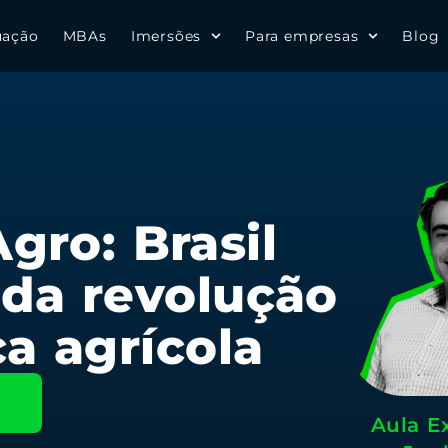
uação
MBAs
Imersões
Para empresas
Blog
gro: Brasil
 da revolução
a agrícola
Aula E