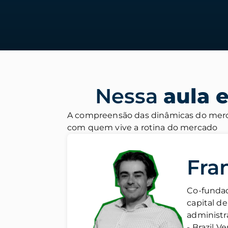
Nessa
aula 
A compreensão das dinâmicas do merca
com quem vive a rotina do mercado
Fra
Co-fundad
capital d
administr
- Brazil V