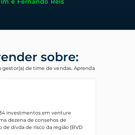
dim e Fernando Reis
render sobre:
gestor(a) de time de vendas. Aprenda
de 34 investmentos em venture
 uma dezena de consehos de
o de dívda de risco da região (BVD