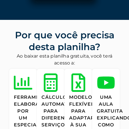
Por que você precisa
desta planilha?
Ao baixar esta planilha gratuita, você terá
acesso a:
FERRAMENTA
CÁLCULOS
MODELO
UMA
ELABORADA
AUTOMATIZADOS
FLEXÍVEL
AULA
POR
PARA
PARA
GRATUITA
UM
DIFERENTES
ADAPTAR
EXPLICAND
ESPECIALISTA
SERVIÇOS
À SUA
COMO