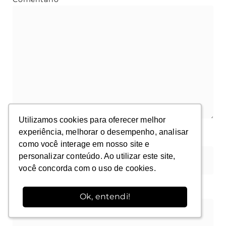
Utilizamos cookies para oferecer melhor
Utilizamos cookies para oferecer melhor
experiência, melhorar o desempenho, analisar
experiência, melhorar o desempenho, analisar
Nome
*
como você interage em nosso site e
como você interage em nosso site e
personalizar conteúdo. Ao utilizar este site,
personalizar conteúdo. Ao utilizar este site,
você concorda com o uso de cookies.
você concorda com o uso de cookies.
E-mail
*
Ok, entendi!
Ok, entendi!