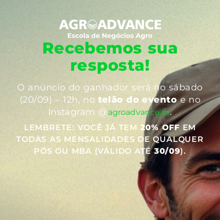
Recebemos sua
resposta!
O anúncio do ganhador será no sábado
(20/09) – 12h, no
telão do evento
e no
Instagram @
.
agroadvance.br
LEMBRETE: VOCÊ JÁ TEM
20% OFF
EM
TODAS AS MENSALIDADES DE QUALQUER
PÓS OU MBA (VÁLIDO ATÉ
30/09
).