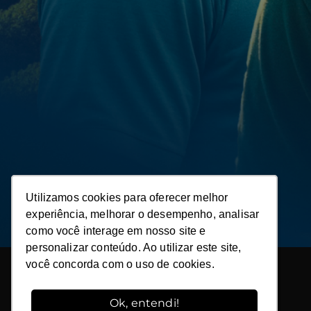
Utilizamos cookies para oferecer melhor
Utilizamos cookies para oferecer melhor
experiência, melhorar o desempenho, analisar
experiência, melhorar o desempenho, analisar
como você interage em nosso site e
como você interage em nosso site e
personalizar conteúdo. Ao utilizar este site,
personalizar conteúdo. Ao utilizar este site,
você concorda com o uso de cookies.
você concorda com o uso de cookies.
Ok, entendi!
Ok, entendi!
Agroadvance, Escola de Negócios Agro que conecta o