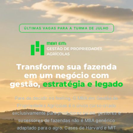
ÚLTIMAS VAGAS PARA A TURMA DE JULHO
Transforme sua fazenda
em um negócio com
gestão,
estratégia e legado
Pare de decidir no feeling. O MBA em Gestão de
Propriedades Agrícolas é o único curso criado
exclusivamente para produtores rurais, gestores e
sucessores de fazendas não é MBA genérico
adaptado para o agro. Cases de Harvard e MIT