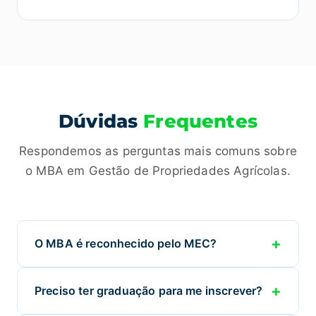
Dúvidas
Frequentes
Respondemos as perguntas mais comuns sobre
o MBA em Gestão de Propriedades Agrícolas.
+
O MBA é reconhecido pelo MEC?
Sim. O MBA em Gestão de Propriedades Agrícolas é
+
Preciso ter graduação para me inscrever?
certificado como pós-graduação e reconhecido
pelo Ministério da Educação (MEC), garantindo