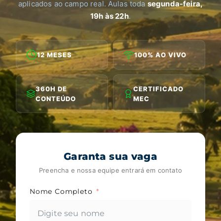
aplicados ao campo real. Aulas toda
segunda-feira,
19h às 22h
.
12 MESES
100% AO VIVO
360H DE
CERTIFICADO
CONTEÚDO
MEC
Garanta sua vaga
Preencha e nossa equipe entrará em contato
Nome Completo