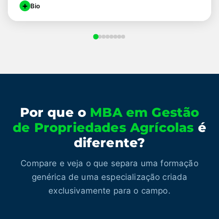
+
Bio
Fundador e CEO do Grupo Velho Tata e Diretor de Operações da
Mitre Agro. Atuou por mais de 10 anos como Diretor na El Tejar e
foi mentor dos processos Agro da Endeavor. Engenheiro
Agrônomo pela UFSM, com MBA em Gerenciamento de Projetos
pela FGV e MBA em Liderança e Gestão Organizacional pela
Franklin Covey.
Por que o
MBA em Gestão
de Propriedades Agrícolas
é
diferente?
Compare e veja o que separa uma formação
genérica de uma especialização criada
exclusivamente para o campo.