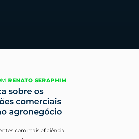
COM
RENATO SERAPHIM
za sobre os
ções comerciais
no agronegócio
entes com mais eficiência