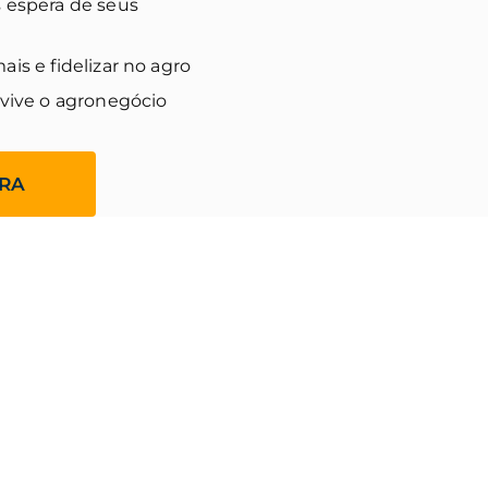
 espera de seus
is e fidelizar no agro
 vive o agronegócio
ORA
ASS?
 AGRO COM ESTRATÉGIA E
omercial