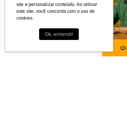
site e personalizar conteúdo. Ao utilizar
site e personalizar conteúdo. Ao utilizar
este site, você concorda com o uso de
este site, você concorda com o uso de
cookies.
cookies.
Ok, entendi!
Ok, entendi!
QU
PAR
ESTA MASTERCLASS É PA
Profissiona