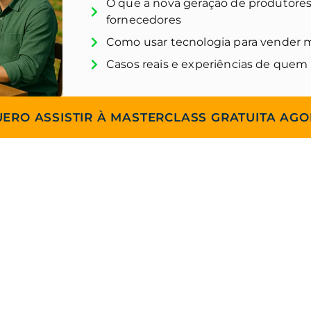
O que a nova geração de produtores
fornecedores
Como usar tecnologia para vender ma
Casos reais e experiências de quem
ERO ASSISTIR À MASTERCLASS GRATUITA AG
A QUEM É ESSA MASTERCL
RA VOCÊ, QUE QUER EVOLUIR SUA ATUAÇÃO NO
RESULTADO:
is do agro que desejam vender mais com inteligência c