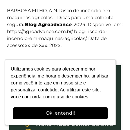
BARBOSA FILHO, A.N. Risco de incêndio em
máquinas agrícolas – Dicas para uma colheita
segura.
Blog Agroadvance
. 2024. Disponível em:
https://agroadvance.com.br/ blog-risco-de-
incendio-em-maquinas-agricolas/. Data de
acesso: xx de Xxx. 20xx.
Utilizamos cookies para oferecer melhor
Utilizamos cookies para oferecer melhor
experiência, melhorar o desempenho, analisar
experiência, melhorar o desempenho, analisar
como você interage em nosso site e
como você interage em nosso site e
personalizar conteúdo. Ao utilizar este site,
personalizar conteúdo. Ao utilizar este site,
você concorda com o uso de cookies.
você concorda com o uso de cookies.
Ok, entendi!
Ok, entendi!