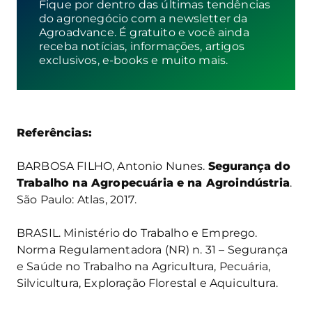
Fique por dentro das últimas tendências
do agronegócio com a newsletter da
Agroadvance. É gratuito e você ainda
receba notícias, informações, artigos
exclusivos, e-books e muito mais.
Referências:
BARBOSA FILHO, Antonio Nunes.
Segurança do
Trabalho na Agropecuária e na Agroindústria
.
São Paulo: Atlas, 2017.
BRASIL. Ministério do Trabalho e Emprego.
Norma Regulamentadora (NR) n. 31 – Segurança
e Saúde no Trabalho na Agricultura, Pecuária,
Silvicultura, Exploração Florestal e Aquicultura.