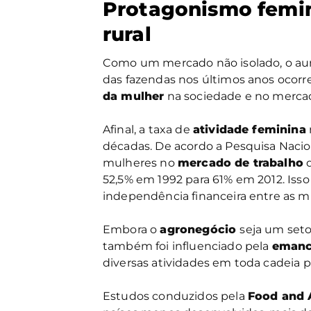
Protagonismo femin
rural
Como um mercado não isolado, o a
das fazendas nos últimos anos ocorr
da mulher
na sociedade e no mercad
Afinal, a taxa de
atividade feminina
décadas. De acordo a Pesquisa Nacio
mulheres no
mercado de trabalho
q
52,5% em 1992 para 61% em 2012. Is
independência financeira entre as m
Embora o
agronegócio
seja um seto
também foi influenciado pela
emanc
diversas atividades em toda cadeia 
Estudos conduzidos pela
Food and 