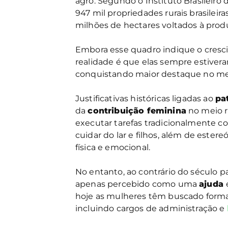
agro. Segundo o Instituto Brasileiro
947 mil propriedades rurais brasileir
milhões de hectares voltados à prod
Embora esse quadro indique o cres
realidade é que elas sempre estiver
conquistando maior destaque no me
Justificativas históricas ligadas ao
pa
da
contribuição feminina
no meio r
executar tarefas tradicionalmente c
cuidar do lar e filhos, além de ester
física e emocional.
No entanto, ao contrário do século 
apenas percebido como uma
ajuda
hoje as mulheres têm buscado formal
incluindo cargos de administração e