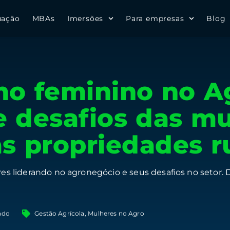
uação
MBAs
Imersões
Para empresas
Blog
o feminino no A
e desafios das m
as propriedades r
 liderando no agronegócio e seus desafios no setor.
ado
Gestão Agrícola
,
Mulheres no Agro