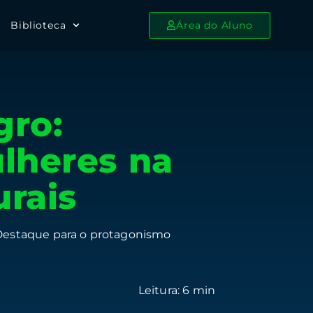
Biblioteca
Área do Aluno
gro:
ulheres na
urais
 Destaque para o protagonismo