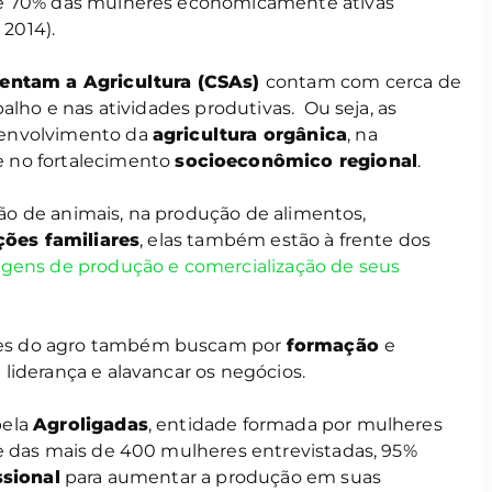
de 70% das mulheres economicamente ativas
. 2014).
entam a Agricultura (CSAs)
contam com cerca de
alho e nas atividades produtivas. Ou seja, as
envolvimento da
agricultura orgânica
, na
 no fortalecimento
socioeconômico regional
.
ação de animais, na produção de alimentos,
ões familiares
, elas também estão à frente dos
gens de produção e comercialização de seus
res do agro também buscam por
formação
e
liderança e alavancar os negócios.
pela
Agroligadas
, entidade formada por mulheres
e das mais de 400 mulheres entrevistadas, 95%
ssional
para aumentar a produção em suas