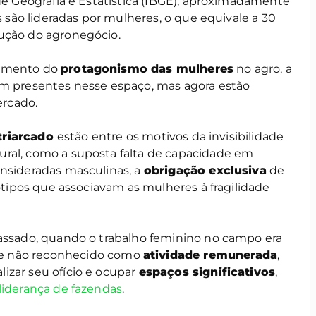
 de Geografia e Estatística (IBGE), aproximadamente
as são lideradas por mulheres, o que equivale a 30
ução do agronegócio.
cimento do
protagonismo das mulheres
no agro, a
am presentes nesse espaço, mas agora estão
rcado.
triarcado
estão entre os motivos da invisibilidade
ural, como a suposta falta de capacidade em
onsideradas masculinas, a
obrigação exclusiva
de
eótipos que associavam as mulheres à fragilidade
passado, quando o trabalho feminino no campo era
e não reconhecido como
atividade remunerada
,
izar seu ofício e ocupar
espaços significativos
,
liderança de fazendas
.