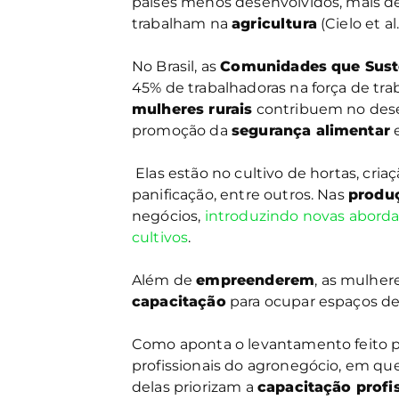
países menos desenvolvidos, mais 
trabalham na
agricultura
(Cielo et al
No Brasil, as
Comunidades que Sust
45% de trabalhadoras na força de trab
mulheres rurais
contribuem no des
promoção da
segurança alimentar
e
Elas estão no cultivo de hortas, cri
panificação, entre outros. Nas
produç
negócios,
introduzindo novas aborda
cultivos
.
Além de
empreenderem
, as mulhe
capacitação
para ocupar espaços de 
Como aponta o levantamento feito 
profissionais do agronegócio, em qu
delas priorizam a
capacitação profi