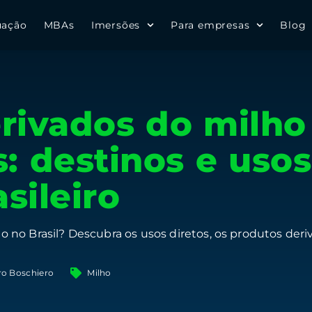
uação
MBAs
Imersões
Para empresas
Blog
rivados do milho
: destinos e usos
sileiro
o no Brasil? Descubra os usos diretos, os produtos der
ro Boschiero
Milho