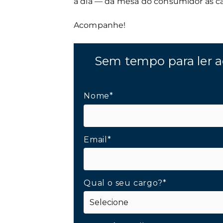
a dia — da mesa do consumidor às ca
Acompanhe!
Sem tempo para ler a
Nome*
Email*
Qual o seu cargo?*