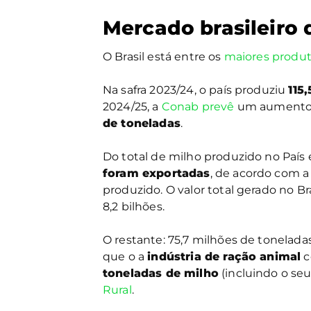
Mercado brasileiro 
O Brasil está entre os
maiores produt
Na safra 2023/24, o país produziu
115
2024/25, a
Conab prevê
um aumento 
de toneladas
.
Do total de milho produzido no País
foram exportadas
, de acordo com 
produzido. O valor total gerado no B
8,2 bilhões.
O restante: 75,7 milhões de toneladas
que o a
indústria de ração animal
c
toneladas de milho
(incluindo o se
Rural
.