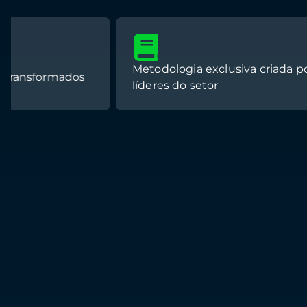
Metodologia exclusiva criada por
98% d
líderes do setor
aluno