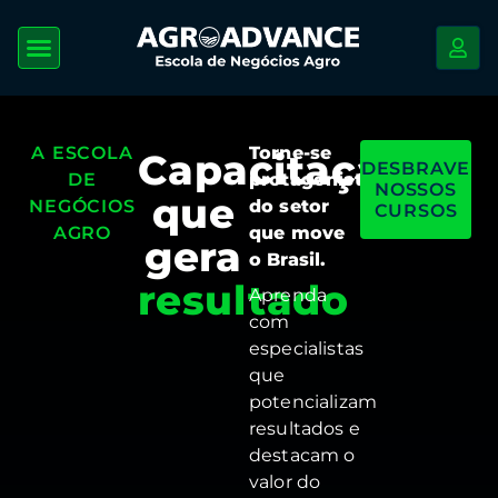
A ESCOLA
Torne-se
Capacitação
DESBRAVE
DE
protagonista
NOSSOS
que
NEGÓCIOS
do setor
CURSOS
AGRO
que move
gera
o Brasil.
Aprenda
progresso
com
especialistas
que
potencializam
resultados e
destacam o
valor do