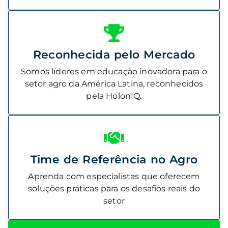
Reconhecida pelo Mercado
Somos líderes em educação inovadora para o
setor agro da América Latina, reconhecidos
pela HolonIQ.
Utilizamos cookies para oferecer melhor
Utilizamos cookies para oferecer melhor
experiência, melhorar o desempenho, analisar
experiência, melhorar o desempenho, analisar
Time de Referência no Agro
como você interage em nosso site e
como você interage em nosso site e
Aprenda com especialistas que oferecem
personalizar conteúdo. Ao utilizar este site,
personalizar conteúdo. Ao utilizar este site,
soluções práticas para os desafios reais do
você concorda com o uso de cookies.
você concorda com o uso de cookies.
setor
Ok, entendi!
Ok, entendi!